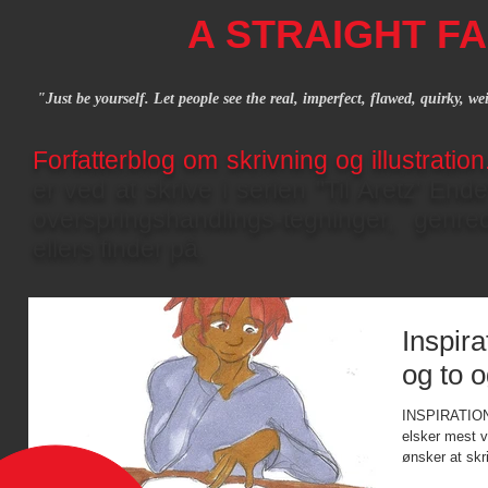
A STRAIGHT FA
"Just be yourself. Let people see the real, imperfect, flawed, quirky, w
Forfatterblog om skrivning og illustratio
er ved at skrive i serien "Til Aretz' End
overspringshandlings-tegninger, gen
ellers finder på.
Inspira
og to o
INSPIRATION KAN 
elsker mest v
ønsker at skri