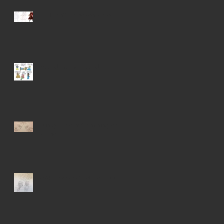
En forfatters bekendelser
Mænd mænd mænd
Min geniale nytænkning var
kliché
Jeg troede jeg var så smart