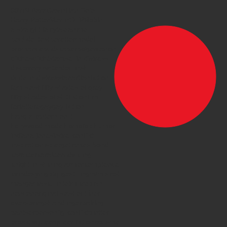
007
BL
Bara
Gavin
Han Solo
Harry Potter
Merlin
OTP
Robin
a straight fairytale
anime
bechdel test
berettermodel
bromance
budskaber
bøger
canon
cliches
cliché
damsel in distress
discovery writer
doujinshi
dude in distress
fanart
fanfiction
fem slash
fifty shades of grey
fifty shades of shit
fiktion
film
forfattere
gay
gay fiction
hang a lantern on it
hollywood model
homofobi
humor
indiana jones
indre konflikt
inspiration
isbjerget
james bond
karakter
karakterudvikling
knight in shining armor
komptence
kvindesyn
lgbtq
ligestilling
m/m slash
manga
maskulinitet
mikroplan
noncon
original slash
outliner
overspringshandlinger
pairing
pantser
personlig konflikt
plotter
proaktiv
queer
queer fiction
racisme