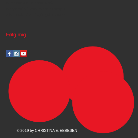
repræsentation
research
responsibility
scene
seme
sequel
sherlock
ship
shipping
shotacon
Følg mig
© 2019 by CHRISTINA E. EBBESEN