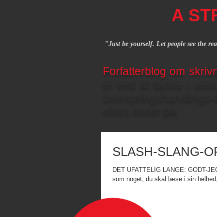
A ST
"Just be yourself. Let people see the re
Forfatterblog om skrivn
er ved at skrive i seri
overspringshandlings
ellers finder på.
SLASH-SLANG-
DET UFATTELIG LANGE: GODT-JEG-
som noget, du skal læse i sin helhed,