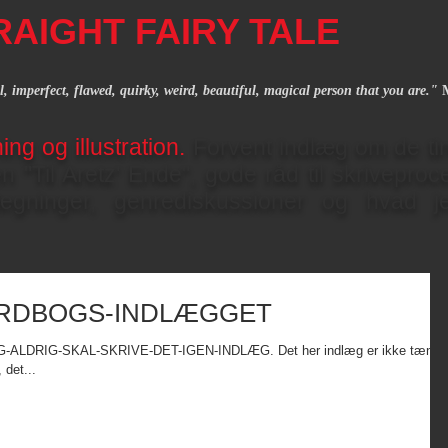
RAIGHT FAIRY TALE
al, imperfect, flawed, quirky, weird, beautiful, magical person that you are."
M
ing og illustration.
Forvent indlæg om de tin
en "Til Aretz' Ende", gode råd til skrivepro
-tegninger, genrediskussioner og hvad 
ORDBOGS-INDLÆGGET
ALDRIG-SKAL-SKRIVE-DET-IGEN-INDLÆG. Det her indlæg er ikke tænkt
 det...