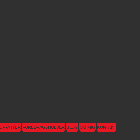
ORFATTER
FOREDRAGSHOLDER
BLOG
OM MIG
KONTAKT