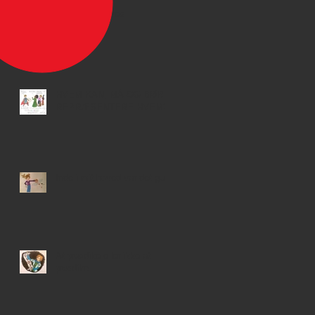
Jeg skal udgives
HVEM KAN, MÅ OG BØR
REPRÆSENTERE HVEM?
Inde i mit hoved var det guld
At prædike eller ikke at
prædike