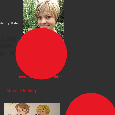
andy Hale
g, jeg
cessen,
jeg nu
Hvis du vil vide mere om,
hvad jeg skriver, tegner,
maler, og hvad jeg holder
foredrag om, kan du lære
mere om mig fra forsiden.
Aktuelle indlæg