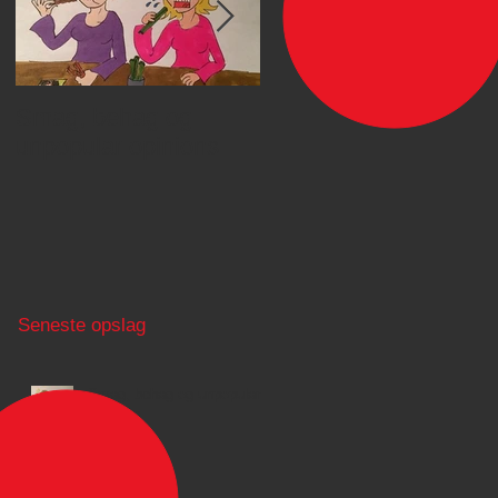
Smag, behag og
Jeg skal udgives
unpopular opinions
Seneste opslag
Smag, behag og unpopular
opinions