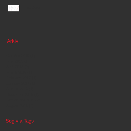
Karakterer
Arkiv
October 2019
(1)
1 post
May 2018
(1)
1 post
April 2018
(2)
2 posts
March 2018
(5)
5 posts
February 2017
(1)
1 post
January 2017
(1)
1 post
August 2016
(1)
1 post
December 2015
(1)
1 post
September 2015
(2)
2 posts
August 2015
(7)
7 posts
Søg via Tags