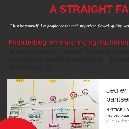
A STRAIGHT FA
"Just be yourself. Let people see the real, imperfect, flawed, quirky, w
Forfatterblog om skrivning og illustratio
er ved at skrive i serien "Til Aretz' End
overspringshandlings-tegninger, gen
ellers finder på.
Jeg er 
pantse
NYTTIGE UDTR
her. Jeg brug
af min viden 