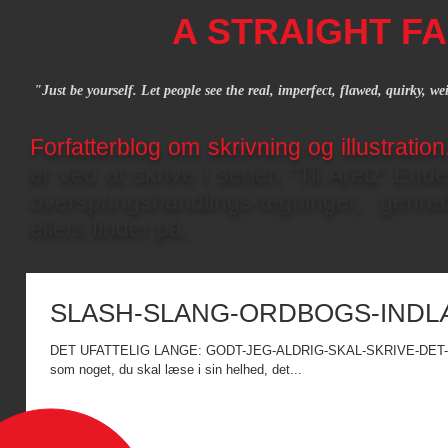
A STRAIGHT FA
"Just be yourself. Let people see the real, imperfect, flawed, quirky, w
Forfatterblog om skrivning og illustratio
er ved at skrive i serien "Til Aretz' End
overspringshandlings-tegninger, gen
ellers finder på.
SLASH-SLANG-ORDBOGS-IND
DET UFATTELIG LANGE: GODT-JEG-ALDRIG-SKAL-SKRIVE-DET-IGE
som noget, du skal læse i sin helhed, det...