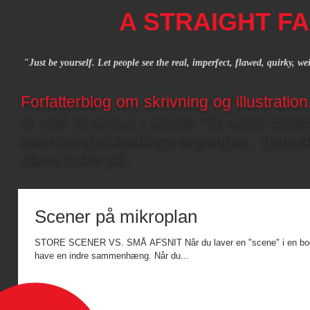
A STRAIGHT FA
"Just be yourself. Let people see the real, imperfect, flawed, quirky, w
Forfatterblog om skrivning og illustratio
er ved at skrive i serien "Til Aretz' End
overspringshandlings-tegninger, gen
ellers finder på.
Scener på mikroplan
STORE SCENER VS. SMÅ AFSNIT Når du laver en "scene" i en bog ell
have en indre sammenhæng. Når du...