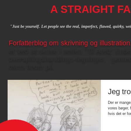
A STRAIGHT FA
"Just be yourself. Let people see the real, imperfect, flawed, quirky, w
Forfatterblog om skrivning og illustratio
er ved at skrive i serien "Til Aretz' End
overspringshandlings-tegninger, gen
ellers finder på.
Jeg tr
Der er mange 
vores bøger, 
hvis det er fo